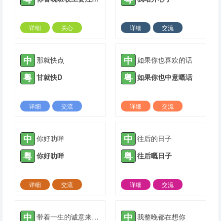
详细
关心
详细
交流
2021-05-14 |
1935 ℃
2021-06-06 |
1935 ℃
中
中
那就快点
如果你也喜欢的话
粤
粤
甘就快D
如果你也中意嘅话
详细
交流
详细
交流
2021-06-26 |
1935 ℃
2021-07-15 |
1935 ℃
中
中
你好叻咩
往后的日子
粤
粤
你好叻咩
往后嘅日子
详细
交流
详细
交流
2021-08-02 |
1935 ℃
2021-08-07 |
1935 ℃
中
中
带着一生的诚意来爱你
我整晚都在想你