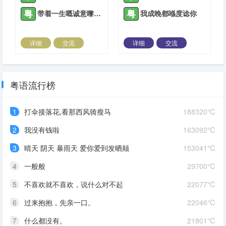
粤
粤
带着一生嘅诚意嚟爱你
我成晚都喺度谂你
详细
交流
详细
交流
2021-10-16 |
1935 ℃
2021-10-20 |
1935 ℃
粤语流行榜
1
打伞接落花,看那西风骑瘦马
188320℃
2
我没有钱啦
163092℃
3
晴天 阴天 暴雨天 爱你爱到发晒颠
153041℃
4
一般般
29700℃
5
不喜欢就不喜欢，说什么对不起
22077℃
6
过来抱抱，先亲一口。
22046℃
7
什么都没有。
21801℃