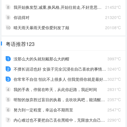
8
我开始换发型,减重,换风格,开始往前走,不好意思啊这一次,我一定要赢
21452℃
9
你说得对
21320℃
10
晴天雨天暴雨天爱你爱到发了颠
20108℃
粤语推荐123
1
没那么大的头就别戴那么大的帽
3997℃
2
不擅长说话也好 女孩子完全沉浸在自己喜欢的事情里 最可爱了 剩下的我会圆场
3240℃
3
你常常不自信 怕比不上很多人 但我觉得你就是最好的 怎么都好 我想告诉你 我对你的爱是兜底 是连你自己都不喜欢自己的时候 还有我来爱你
3027℃
4
我的手表，停留在昨天，从此你赶路，我赶时间
2831℃
5
明智的放弃胜过盲目的执着，去吹吹风吧，能清醒的话感冒也没关系。
2357℃
6
努力到一定程度，幸运会不期而至
2547℃
7
内心难过也不要把自己丢在黑暗中，无限放大自己的情绪。按时睡觉，好好吃饭，洗个热乎的澡，喝甜甜的奶茶。看看长河落日，花朵树木，驱逐丧气再努力奔跑，生活到处是发光的星星。
2290℃