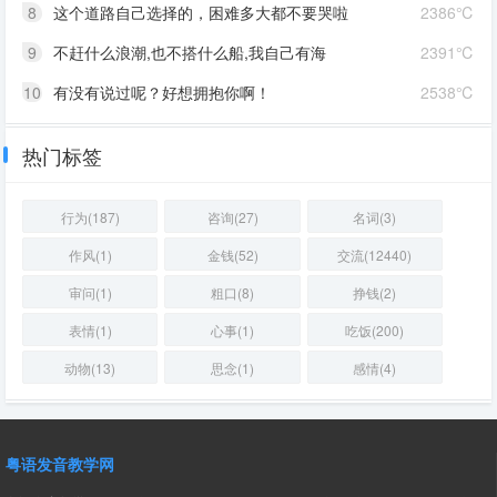
8
这个道路自己选择的，困难多大都不要哭啦
2386℃
9
不赶什么浪潮,也不搭什么船,我自己有海
2391℃
10
有没有说过呢？好想拥抱你啊！
2538℃
热门标签
行为(187)
咨询(27)
名词(3)
作风(1)
金钱(52)
交流(12440)
审问(1)
粗口(8)
挣钱(2)
表情(1)
心事(1)
吃饭(200)
动物(13)
思念(1)
感情(4)
粤语发音教学网