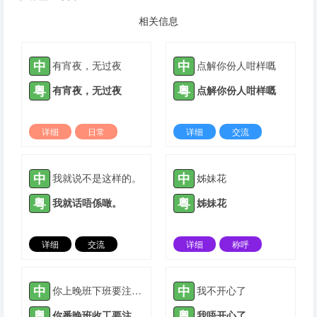
相关信息
中
中
有宵夜，无过夜
点解你份人咁样嘅
粤
粤
有宵夜，无过夜
点解你份人咁样嘅
详细
日常
详细
交流
2022-03-09 |
1934 ℃
2022-05-23 |
1934 ℃
中
中
我就说不是这样的。
姊妹花
粤
粤
我就话唔係噉。
姊妹花
详细
交流
详细
称呼
2021-04-28 |
1935 ℃
2021-05-12 |
1935 ℃
中
中
你上晚班下班要注意安全
我不开心了
粤
粤
你番晚班收工要注意安全
我唔开心了