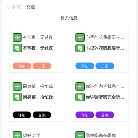
标签：
交流
相关信息
中
中
有宵夜，无过夜
心里的花我想要带你回家
粤
粤
有宵夜，无过夜
心里的花我想要带你回家
详细
日常
详细
日常
2022-03-09 |
1935 ℃
2022-03-10 |
1935 ℃
中
中
周身郁，扮忙碌
你讲的内容我完全听不懂
粤
粤
周身郁，扮忙碌
你讲咖嘢我完全听唔明
详细
交流
详细
交流
2022-04-17 |
1935 ℃
2021-05-16 |
1936 ℃
中
中
你好叻咩
我整晚都在想你