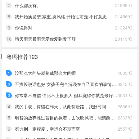
7
什么都没有。
21809℃
8
我开始换发型,减重,换风格,开始往前走,不好意思啊这一次,我一定要赢
21456℃
9
你说得对
21324℃
10
晴天雨天暴雨天爱你爱到发了颠
20119℃
粤语推荐123
1
没那么大的头就别戴那么大的帽
4005℃
2
不擅长说话也好 女孩子完全沉浸在自己喜欢的事情里 最可爱了 剩下的我会圆场
3245℃
3
你常常不自信 怕比不上很多人 但我觉得你就是最好的 怎么都好 我想告诉你 我对你的爱是兜底 是连你自己都不喜欢自己的时候 还有我来爱你
3031℃
4
我的手表，停留在昨天，从此你赶路，我赶时间
2836℃
5
明智的放弃胜过盲目的执着，去吹吹风吧，能清醒的话感冒也没关系。
2363℃
6
努力到一定程度，幸运会不期而至
2557℃