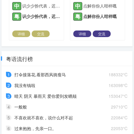
中
中
识少少扮代表，迟早搞出个大头佛
点解你份人咁样嘅
粤
粤
识少少扮代表，迟早搞出个大头佛
点解你份人咁样嘅
详细
交流
详细
交流
2022-05-17 |
1936 ℃
2022-05-23 |
1936 ℃
粤语流行榜
1
打伞接落花,看那西风骑瘦马
188332℃
2
我没有钱啦
163098℃
3
晴天 阴天 暴雨天 爱你爱到发晒颠
153047℃
4
一般般
29710℃
5
不喜欢就不喜欢，说什么对不起
22084℃
6
过来抱抱，先亲一口。
22053℃