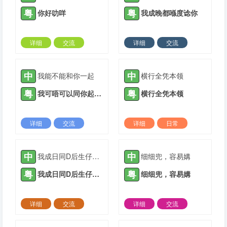
粤
粤
你好叻咩
我成晚都喺度谂你
详细
交流
详细
交流
2021-08-02 |
1936 ℃
2021-10-20 |
1936 ℃
中
中
我能不能和你一起
横行全凭本领
粤
粤
我可唔可以同你起埋一齐
横行全凭本领
详细
交流
详细
日常
2021-11-03 |
1936 ℃
2022-03-06 |
1936 ℃
中
中
我成日同D后生仔讲要成功唔好霖住一步登天
细细兜，容易媾
粤
粤
我成日同D后生仔讲要成功唔好霖住一步登天
细细兜，容易媾
详细
交流
详细
交流
2022-03-23 |
1936 ℃
2022-04-17 |
1936 ℃