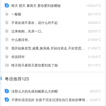
3
晴天 阴天 暴雨天 爱你爱到发晒颠
153047℃
4
一般般
29710℃
5
不喜欢就不喜欢，说什么对不起
22084℃
6
过来抱抱，先亲一口。
22053℃
7
什么都没有。
21809℃
8
我开始换发型,减重,换风格,开始往前走,不好意思啊这一次,我一定要赢
21456℃
9
你说得对
21324℃
10
晴天雨天暴雨天爱你爱到发了颠
20119℃
粤语推荐123
1
没那么大的头就别戴那么大的帽
4005℃
2
不擅长说话也好 女孩子完全沉浸在自己喜欢的事情里 最可爱了 剩下的我会圆场
3245℃