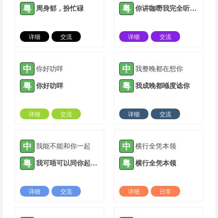
粤
粤
周身郁，扮忙碌
你讲咖嘢我完全听唔明
详细
交流
详细
交流
2022-04-17 |
1935 ℃
2021-05-16 |
1936 ℃
中
中
你好叻咩
我整晚都在想你
粤
粤
你好叻咩
我成晚都喺度谂你
详细
交流
详细
交流
2021-08-02 |
1936 ℃
2021-10-20 |
1936 ℃
中
中
我能不能和你一起
横行全凭本领
粤
粤
我可唔可以同你起埋一齐
横行全凭本领
详细
交流
详细
日常
2021-11-03 |
1936 ℃
2022-03-06 |
1936 ℃