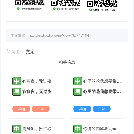
本文链接：
http://kuzhazha.com/View/?ID=17184
标签：
交流
相关信息
中
中
有宵夜，无过夜
心里的花我想要带你回家
粤
粤
有宵夜，无过夜
心里的花我想要带你回家
详细
日常
详细
日常
2022-03-09 |
1935 ℃
2022-03-10 |
1935 ℃
中
中
周身郁，扮忙碌
你讲的内容我完全听不懂