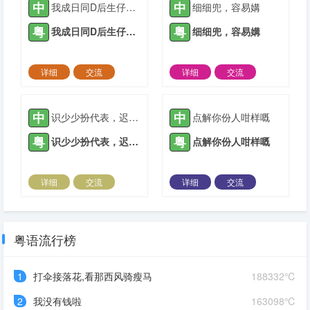
中
中
我成日同D后生仔讲要成功唔好霖住一步登天
细细兜，容易媾
粤
粤
我成日同D后生仔讲要成功唔好霖住一步登天
细细兜，容易媾
详细
交流
详细
交流
2022-03-23 |
1936 ℃
2022-04-17 |
1936 ℃
中
中
识少少扮代表，迟早搞出个大头佛
点解你份人咁样嘅
粤
粤
识少少扮代表，迟早搞出个大头佛
点解你份人咁样嘅
详细
交流
详细
交流
2022-05-17 |
1936 ℃
2022-05-23 |
1936 ℃
粤语流行榜
1
打伞接落花,看那西风骑瘦马
188332℃
2
我没有钱啦
163098℃