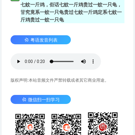
七蚊一斤鸡，佢话七蚊一斤鸡贵过一蚊一只龟，
甘究竟系一蚊一只龟贵过七蚊一斤鸡定系七蚊一
斤鸡贵过一蚊一只龟
粤语发音列表
版权声明:本站音频文件严禁转载或者其它商业用途。
微信扫一扫学习