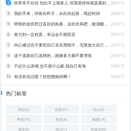
3
你常常不自信 怕比不上很多人 但我觉得你就是最好的 怎么都好 我想告诉你 我对你的爱是兜底 是连你自己都不喜欢自己的时候 还有我来爱你
3031℃
4
我的手表，停留在昨天，从此你赶路，我赶时间
2836℃
5
明智的放弃胜过盲目的执着，去吹吹风吧，能清醒的话感冒也没关系。
2363℃
6
努力到一定程度，幸运会不期而至
2557℃
7
内心难过也不要把自己丢在黑暗中，无限放大自己的情绪。按时睡觉，好好吃饭，洗个热乎的澡，喝甜甜的奶茶。看看长河落日，花朵树木，驱逐丧气再努力奔跑，生活到处是发光的星星。
2297℃
8
这个道路自己选择的，困难多大都不要哭啦
2391℃
9
不赶什么浪潮,也不搭什么船,我自己有海
2397℃
10
有没有说过呢？好想拥抱你啊！
2545℃
热门标签
药品(2)
安慰(21)
伤心(5)
帮助(10)
电话(8)
喝酒(14)
搞笑(2)
地点(1)
吃饭(200)