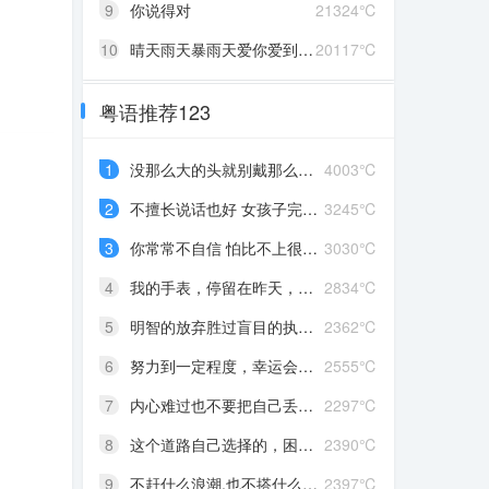
9
你说得对
21324℃
10
晴天雨天暴雨天爱你爱到发了颠
20117℃
粤语推荐123
1
没那么大的头就别戴那么大的帽
4003℃
2
不擅长说话也好 女孩子完全沉浸在自己喜欢的事情里 最可爱了 剩下的我会圆场
3245℃
3
你常常不自信 怕比不上很多人 但我觉得你就是最好的 怎么都好 我想告诉你 我对你的爱是兜底 是连你自己都不喜欢自己的时候 还有我来爱你
3030℃
4
我的手表，停留在昨天，从此你赶路，我赶时间
2834℃
5
明智的放弃胜过盲目的执着，去吹吹风吧，能清醒的话感冒也没关系。
2362℃
6
努力到一定程度，幸运会不期而至
2555℃
7
内心难过也不要把自己丢在黑暗中，无限放大自己的情绪。按时睡觉，好好吃饭，洗个热乎的澡，喝甜甜的奶茶。看看长河落日，花朵树木，驱逐丧气再努力奔跑，生活到处是发光的星星。
2297℃
8
这个道路自己选择的，困难多大都不要哭啦
2390℃
9
不赶什么浪潮,也不搭什么船,我自己有海
2397℃