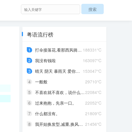
粤语流行榜
1
打伞接落花,看那西风骑瘦马
188331℃
2
我没有钱啦
163097℃
3
晴天 阴天 暴雨天 爱你爱到发晒颠
153047℃
4
一般般
29710℃
5
不喜欢就不喜欢，说什么对不起
22084℃
6
过来抱抱，先亲一口。
22052℃
7
什么都没有。
21809℃
8
我开始换发型,减重,换风格,开始往前走,不好意思啊这一次,我一定要赢
21456℃