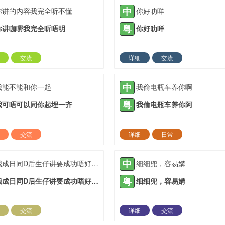
中
你讲的内容我完全听不懂
你好叻咩
粤
你讲咖嘢我完全听唔明
你好叻咩
交流
详细
交流
2021-05-16 |
1936 ℃
2021-08-02 |
19
中
我能不能和你一起
我偷电瓶车养你啊
粤
我可唔可以同你起埋一齐
我偷电瓶车养你阿
交流
详细
日常
2021-11-03 |
1936 ℃
2021-12-27 |
19
中
我成日同D后生仔讲要成功唔好霖住一步登天
细细兜，容易媾
粤
我成日同D后生仔讲要成功唔好霖住一步登天
细细兜，容易媾
交流
详细
交流
2022-03-23 |
1936 ℃
2022-04-17 |
19