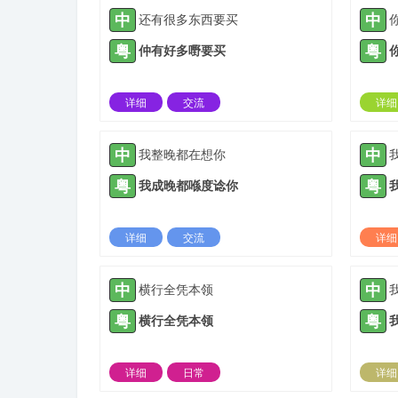
中
中
还有很多东西要买
粤
粤
仲有好多嘢要买
详细
交流
详细
2021-04-30 |
1936 ℃
中
中
我整晚都在想你
粤
粤
我成晚都喺度谂你
详细
交流
详细
2021-10-20 |
1936 ℃
中
中
横行全凭本领
粤
粤
横行全凭本领
详细
日常
详细
2022-03-06 |
1936 ℃