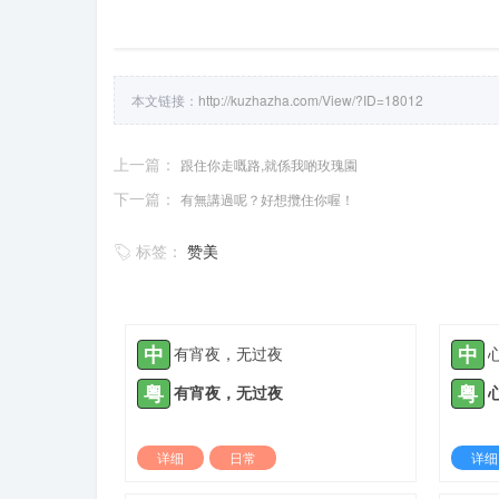
本文链接：
http://kuzhazha.com/View/?ID=18012
上一篇：
跟住你走嘅路,就係我啲玫瑰園
下一篇：
有無講過呢？好想攬住你喔！
标签：
赞美
中
中
有宵夜，无过夜
粤
粤
有宵夜，无过夜
详细
日常
详细
2022-03-09 |
1935 ℃