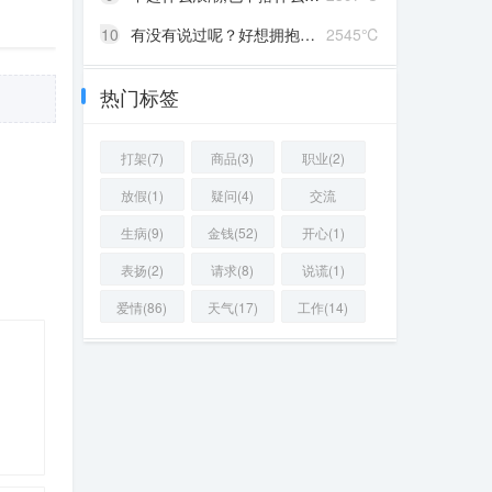
10
有没有说过呢？好想拥抱你啊！
2545℃
热门标签
打架(7)
商品(3)
职业(2)
放假(1)
疑问(4)
交流
(12440)
生病(9)
金钱(52)
开心(1)
表扬(2)
请求(8)
说谎(1)
爱情(86)
天气(17)
工作(14)
35 ℃