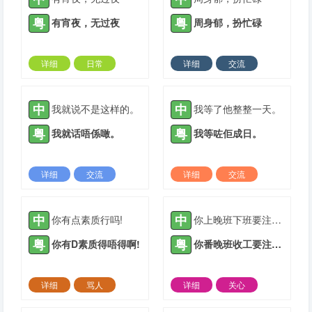
粤
粤
有宵夜，无过夜
周身郁，扮忙碌
详细
日常
详细
交流
2022-03-09 |
1932 ℃
2022-04-17 |
1932 ℃
中
中
我就说不是这样的。
我等了他整整一天。
粤
粤
我就话唔係噉。
我等咗佢成日。
详细
交流
详细
交流
2021-04-28 |
1933 ℃
2021-04-29 |
1933 ℃
中
中
你有点素质行吗!
你上晚班下班要注意安全
粤
粤
你有D素质得唔得啊!
你番晚班收工要注意安全
详细
骂人
详细
关心
2021-05-13 |
1933 ℃
2021-05-14 |
1933 ℃