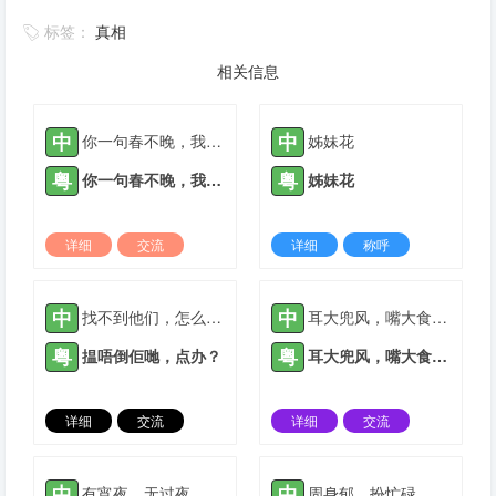
标签：
真相
相关信息
中
中
你一句春不晚，我就到了真江南
姊妹花
粤
粤
你一句春不晚，我就到了真江南
姊妹花
详细
交流
详细
称呼
2022-03-09 |
1931 ℃
2021-05-12 |
1932 ℃
中
中
找不到他们，怎么办？
耳大兜风，嘴大食穷人
粤
粤
揾唔倒佢哋，点办？
耳大兜风，嘴大食穷人
详细
交流
详细
交流
2021-06-06 |
1932 ℃
2022-03-09 |
1932 ℃
中
中
有宵夜，无过夜
周身郁，扮忙碌