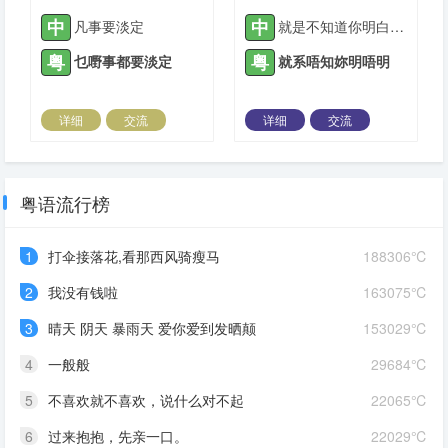
中
中
凡事要淡定
就是不知道你明白不？
粤
粤
乜嘢事都要淡定
就系唔知妳明唔明
详细
交流
详细
交流
2021-05-19 |
1933 ℃
2021-06-14 |
1933 ℃
粤语流行榜
1
打伞接落花,看那西风骑瘦马
188306℃
2
我没有钱啦
163075℃
3
晴天 阴天 暴雨天 爱你爱到发晒颠
153029℃
4
一般般
29684℃
5
不喜欢就不喜欢，说什么对不起
22065℃
6
过来抱抱，先亲一口。
22029℃