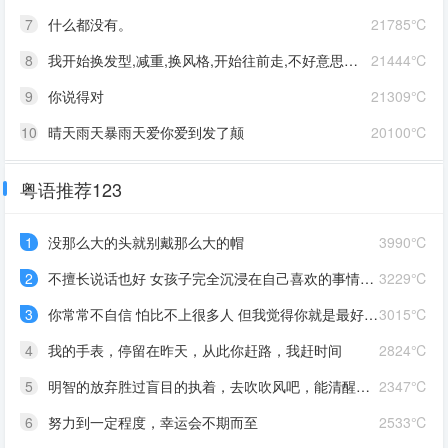
7
什么都没有。
21785℃
8
我开始换发型,减重,换风格,开始往前走,不好意思啊这一次,我一定要赢
21444℃
9
你说得对
21309℃
10
晴天雨天暴雨天爱你爱到发了颠
20100℃
粤语推荐123
1
没那么大的头就别戴那么大的帽
3990℃
2
不擅长说话也好 女孩子完全沉浸在自己喜欢的事情里 最可爱了 剩下的我会圆场
3229℃
3
你常常不自信 怕比不上很多人 但我觉得你就是最好的 怎么都好 我想告诉你 我对你的爱是兜底 是连你自己都不喜欢自己的时候 还有我来爱你
3015℃
4
我的手表，停留在昨天，从此你赶路，我赶时间
2824℃
5
明智的放弃胜过盲目的执着，去吹吹风吧，能清醒的话感冒也没关系。
2347℃
6
努力到一定程度，幸运会不期而至
2533℃