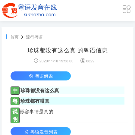
>
首页
流行粤语
珍珠都没有这么真 的粤语信息
2020/11/10 19:58:00
6829
粤语解说
中
珍珠都没有这么真
粤
珍珠都冇咁真
说
形容事情是真的
明
粤语发音列表