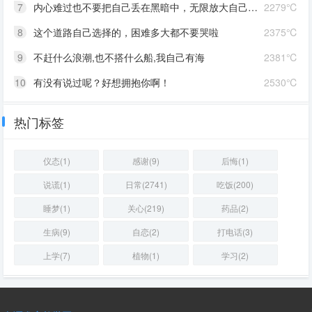
7
内心难过也不要把自己丢在黑暗中，无限放大自己的情绪。按时睡觉，好好吃饭，洗个热乎的澡，喝甜甜的奶茶。看看长河落日，花朵树木，驱逐丧气再努力奔跑，生活到处是发光的星星。
2279℃
8
这个道路自己选择的，困难多大都不要哭啦
2375℃
9
不赶什么浪潮,也不搭什么船,我自己有海
2381℃
10
有没有说过呢？好想拥抱你啊！
2530℃
热门标签
仪态(1)
感谢(9)
后悔(1)
说谎(1)
日常(2741)
吃饭(200)
睡梦(1)
关心(219)
药品(2)
生病(9)
自恋(2)
打电话(3)
上学(7)
植物(1)
学习(2)