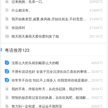
6
过来抱抱，先亲一口。
22052℃
7
什么都没有。
21809℃
8
我开始换发型,减重,换风格,开始往前走,不好意思啊这一次,我一定要赢
21456℃
9
你说得对
21324℃
10
晴天雨天暴雨天爱你爱到发了颠
20116℃
粤语推荐123
1
没那么大的头就别戴那么大的帽
4003℃
2
不擅长说话也好 女孩子完全沉浸在自己喜欢的事情里 最可爱了 剩下的我会圆场
3245℃
3
你常常不自信 怕比不上很多人 但我觉得你就是最好的 怎么都好 我想告诉你 我对你的爱是兜底 是连你自己都不喜欢自己的时候 还有我来爱你
3030℃
4
我的手表，停留在昨天，从此你赶路，我赶时间
2834℃
5
明智的放弃胜过盲目的执着，去吹吹风吧，能清醒的话感冒也没关系。
2362℃
6
努力到一定程度，幸运会不期而至
2554℃