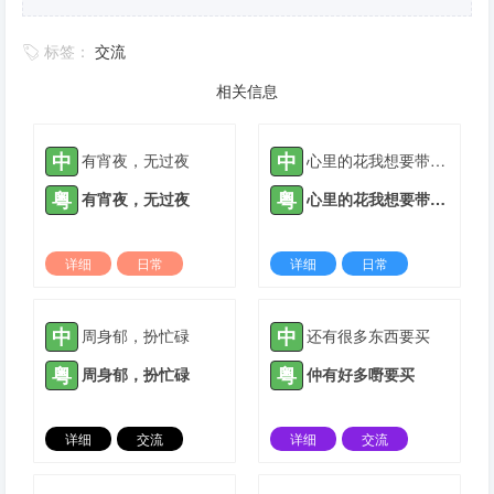
标签：
交流
相关信息
中
中
有宵夜，无过夜
心里的花我想要带你回家
粤
粤
有宵夜，无过夜
心里的花我想要带你回家
详细
日常
详细
日常
2022-03-09 |
1935 ℃
2022-03-10 |
1935 ℃
中
中
周身郁，扮忙碌
还有很多东西要买
粤
粤
周身郁，扮忙碌
仲有好多嘢要买
详细
交流
详细
交流
2022-04-17 |
1935 ℃
2021-04-30 |
1936 ℃