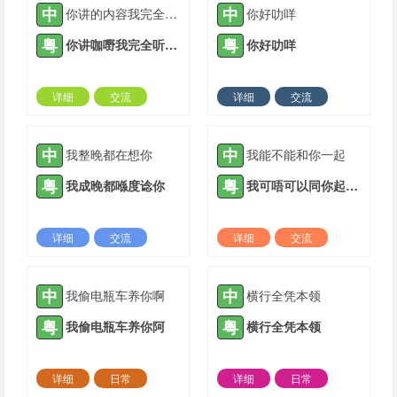
中
中
你讲的内容我完全听不懂
你好叻咩
粤
粤
你讲咖嘢我完全听唔明
你好叻咩
详细
交流
详细
交流
2021-05-16 |
1936 ℃
2021-08-02 |
1936 ℃
中
中
我整晚都在想你
我能不能和你一起
粤
粤
我成晚都喺度谂你
我可唔可以同你起埋一齐
详细
交流
详细
交流
2021-10-20 |
1936 ℃
2021-11-03 |
1936 ℃
中
中
我偷电瓶车养你啊
横行全凭本领
粤
粤
我偷电瓶车养你阿
横行全凭本领
详细
日常
详细
日常