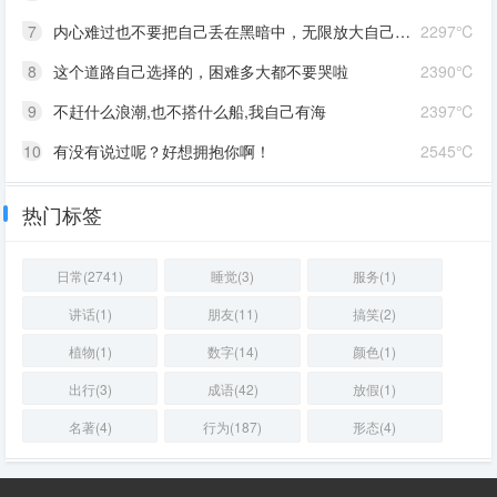
7
内心难过也不要把自己丢在黑暗中，无限放大自己的情绪。按时睡觉，好好吃饭，洗个热乎的澡，喝甜甜的奶茶。看看长河落日，花朵树木，驱逐丧气再努力奔跑，生活到处是发光的星星。
2297℃
8
这个道路自己选择的，困难多大都不要哭啦
2390℃
9
不赶什么浪潮,也不搭什么船,我自己有海
2397℃
10
有没有说过呢？好想拥抱你啊！
2545℃
热门标签
日常(2741)
睡觉(3)
服务(1)
讲话(1)
朋友(11)
搞笑(2)
植物(1)
数字(14)
颜色(1)
出行(3)
成语(42)
放假(1)
名著(4)
行为(187)
形态(4)