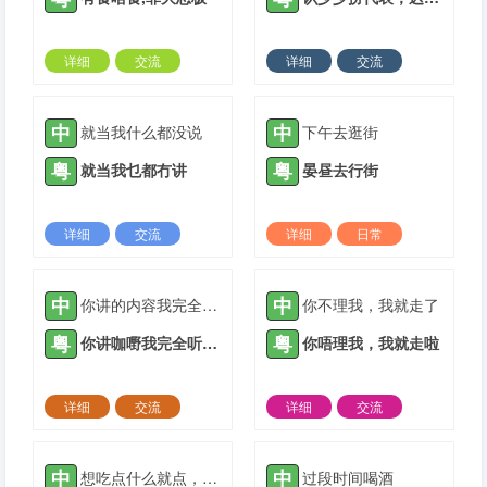
详细
交流
详细
交流
2022-03-09 |
1937 ℃
2022-05-17 |
1937 ℃
中
中
就当我什么都没说
下午去逛街
粤
粤
就当我乜都冇讲
晏昼去行街
详细
交流
详细
日常
2021-04-30 |
1938 ℃
2021-05-12 |
1938 ℃
中
中
你讲的内容我完全听不懂
你不理我，我就走了
粤
粤
你讲咖嘢我完全听唔明
你唔理我，我就走啦
详细
交流
详细
交流
2021-05-16 |
1938 ℃
2021-05-25 |
1938 ℃
中
中
想吃点什么就点，不用客气
过段时间喝酒