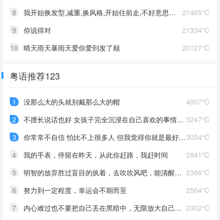
8
我开始换发型,减重,换风格,开始往前走,不好意思啊这一次,我一定要赢
21465℃
9
你说得对
21334℃
10
晴天雨天暴雨天爱你爱到发了颠
20127℃
粤语推荐123
1
没那么大的头就别戴那么大的帽
4007℃
2
不擅长说话也好 女孩子完全沉浸在自己喜欢的事情里 最可爱了 剩下的我会圆场
3247℃
3
你常常不自信 怕比不上很多人 但我觉得你就是最好的 怎么都好 我想告诉你 我对你的爱是兜底 是连你自己都不喜欢自己的时候 还有我来爱你
3034℃
4
我的手表，停留在昨天，从此你赶路，我赶时间
2841℃
5
明智的放弃胜过盲目的执着，去吹吹风吧，能清醒的话感冒也没关系。
2366℃
6
努力到一定程度，幸运会不期而至
2564℃
7
内心难过也不要把自己丢在黑暗中，无限放大自己的情绪。按时睡觉，好好吃饭，洗个热乎的澡，喝甜甜的奶茶。看看长河落日，花朵树木，驱逐丧气再努力奔跑，生活到处是发光的星星。
2302℃