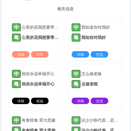
相关信息
中
中
心里的花我想要带你回家
我知道你对我好
粤
粤
心里的花我想要带你回家
我知你对我好
详细
日常
详细
交流
2022-03-10 |
1935 ℃
2021-05-14 |
1937 ℃
中
中
祝你永远幸福开心
怎么做老板
粤
粤
祝你永远幸福开心
点做老细
详细
祝福
详细
交流
2021-09-03 |
1937 ℃
2021-11-17 |
1937 ℃
中
中
有食唔食,罪大恶极
识少少扮代表，迟早搞出个大头佛
粤
粤
有食唔食,罪大恶极
识少少扮代表，迟早搞出个大头佛