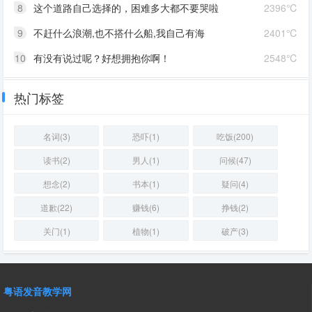
8
这个道路自己选择的，困难多大都不要哭啦
2396℃
9
不赶什么浪潮,也不搭什么船,我自己有海
2401℃
10
有没有说过呢？好想拥抱你啊！
2548℃
热门标签
名词(3)
恐吓(1)
吃饭(200)
读书(2)
男人(1)
问候(47)
想念(2)
书本(1)
疑问(4)
道歉(22)
赚钱(6)
挣钱(2)
关门(1)
植物(1)
破产(3)
粤语发音教学网