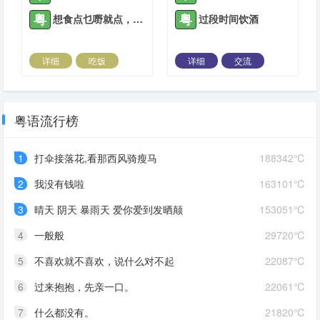
粤
粤
想食点乜嘢就点，唔使客气
过段时间饮酒
详细
吃饭
详细
交流
2021-05-27 |
1938 ℃
2021-06-18 |
1938 ℃
粤语流行榜
1
打伞接落花,看那西风骑瘦马
188342℃
2
我没有钱啦
163101℃
3
晴天 阴天 暴雨天 爱你爱到发晒颠
153051℃
4
一般般
29720℃
5
不喜欢就不喜欢，说什么对不起
22087℃
6
过来抱抱，先亲一口。
22061℃
7
什么都没有。
21820℃