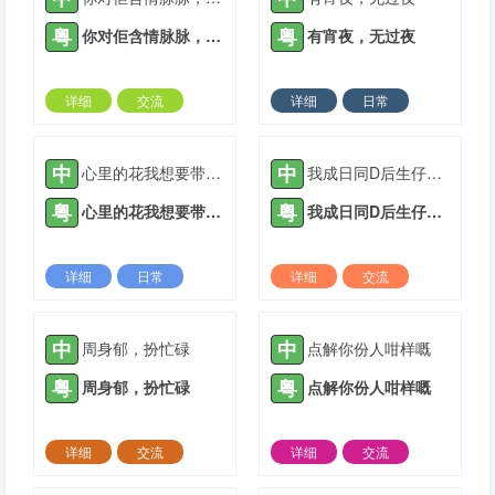
粤
粤
你对佢含情脉脉，佢对你无厘头七
有宵夜，无过夜
详细
交流
详细
日常
2022-03-09 |
1935 ℃
2022-03-09 |
1935 ℃
中
中
心里的花我想要带你回家
我成日同D后生仔讲要成功唔好霖住一步登天
粤
粤
心里的花我想要带你回家
我成日同D后生仔讲要成功唔好霖住一步登天
详细
日常
详细
交流
2022-03-10 |
1935 ℃
2022-03-23 |
1935 ℃
中
中
周身郁，扮忙碌
点解你份人咁样嘅
粤
粤
周身郁，扮忙碌
点解你份人咁样嘅
详细
交流
详细
交流
2022-04-17 |
1935 ℃
2022-05-23 |
1935 ℃