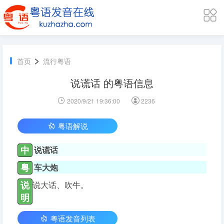
>
首页
流行粤语
说谎话 的粤语信息
2020/9/21 19:36:00
2236
粤语解说
中
说谎话
粤
车大炮
说
说大话、吹牛。
明
粤语发音列表