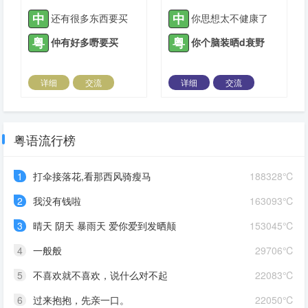
中
中
还有很多东西要买
你思想太不健康了
粤
粤
仲有好多嘢要买
你个脑装晒d衰野
详细
交流
详细
交流
2021-04-30 |
1936 ℃
2021-05-11 |
1936 ℃
粤语流行榜
1
打伞接落花,看那西风骑瘦马
188328℃
2
我没有钱啦
163093℃
3
晴天 阴天 暴雨天 爱你爱到发晒颠
153045℃
4
一般般
29706℃
5
不喜欢就不喜欢，说什么对不起
22083℃
6
过来抱抱，先亲一口。
22050℃