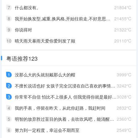
7
什么都没有。
21804℃
8
我开始换发型,减重,换风格,开始往前走,不好意思啊这一次,我一定要赢
21455℃
9
你说得对
21322℃
10
晴天雨天暴雨天爱你爱到发了颠
20110℃
粤语推荐123
1
没那么大的头就别戴那么大的帽
3999℃
2
不擅长说话也好 女孩子完全沉浸在自己喜欢的事情里 最可爱了 剩下的我会圆场
3242℃
3
你常常不自信 怕比不上很多人 但我觉得你就是最好的 怎么都好 我想告诉你 我对你的爱是兜底 是连你自己都不喜欢自己的时候 还有我来爱你
3028℃
4
我的手表，停留在昨天，从此你赶路，我赶时间
2832℃
5
明智的放弃胜过盲目的执着，去吹吹风吧，能清醒的话感冒也没关系。
2360℃
6
努力到一定程度，幸运会不期而至
2549℃