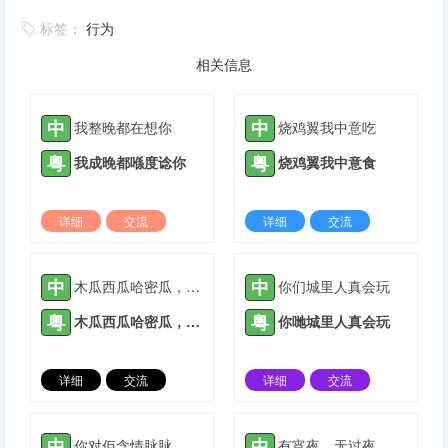
标签：
行为
相关信息
中
中
我整晚都在想你
烧鸡翼我中意吃
粤
粤
我成晚都喺度谂你
烧鸡翼我中意食
详细
交流
详细
交流
2021-10-20 |
1935 ℃
2021-11-29 |
1935 ℃
中
中
木瓜西瓜哈密瓜，爱你爱到傻瓜瓜
你们城里人真会玩
粤
粤
木瓜西瓜哈密瓜，爱你爱到傻瓜瓜
你哋城里人真会玩
详细
交流
详细
交流
2022-01-07 |
1935 ℃
2022-02-22 |
1935 ℃
中
中
你对佢含情脉脉，佢对你无厘头七
有宵夜，无过夜