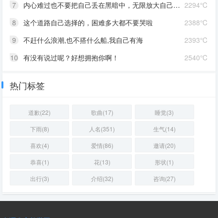
7
内心难过也不要把自己丢在黑暗中，无限放大自己的情绪。按时睡觉，好好吃饭，洗个热乎的澡，喝甜甜的奶茶。看看长河落日，花朵树木，驱逐丧气再努力奔跑，生活到处是发光的星星。
2294℃
8
这个道路自己选择的，困难多大都不要哭啦
2388℃
9
不赶什么浪潮,也不搭什么船,我自己有海
2393℃
10
有没有说过呢？好想拥抱你啊！
2540℃
热门标签
道歉(22)
歌曲(17)
睡觉(3)
下雨(8)
人名(351)
生气(14)
喜欢(4)
爱情(86)
邀请(20)
恭喜(1)
花(13)
形状(1)
出行(3)
介绍(32)
咨询(27)