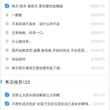
3
晴天 阴天 暴雨天 爱你爱到发晒颠
153057℃
4
一般般
29725℃
5
不喜欢就不喜欢，说什么对不起
22095℃
6
过来抱抱，先亲一口。
22064℃
7
什么都没有。
21820℃
8
我开始换发型,减重,换风格,开始往前走,不好意思啊这一次,我一定要赢
21467℃
9
你说得对
21336℃
10
晴天雨天暴雨天爱你爱到发了颠
20129℃
粤语推荐123
1
没那么大的头就别戴那么大的帽
4011℃
2
不擅长说话也好 女孩子完全沉浸在自己喜欢的事情里 最可爱了 剩下的我会圆场
3250℃