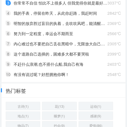
3
你常常不自信 怕比不上很多人 但我觉得你就是最好的 怎么都好 我想告诉你 我对你的爱是兜底 是连你自己都不喜欢自己的时候 还有我来爱你
3037℃
4
我的手表，停留在昨天，从此你赶路，我赶时间
2842℃
5
明智的放弃胜过盲目的执着，去吹吹风吧，能清醒的话感冒也没关系。
2369℃
6
努力到一定程度，幸运会不期而至
2566℃
7
内心难过也不要把自己丢在黑暗中，无限放大自己的情绪。按时睡觉，好好吃饭，洗个热乎的澡，喝甜甜的奶茶。看看长河落日，花朵树木，驱逐丧气再努力奔跑，生活到处是发光的星星。
2305℃
8
这个道路自己选择的，困难多大都不要哭啦
2399℃
9
不赶什么浪潮,也不搭什么船,我自己有海
2403℃
10
有没有说过呢？好想拥抱你啊！
2548℃
热门标签
古诗(1)
花(13)
运动(1)
地点(1)
睡梦(1)
感谢(9)
物品(7)
约会(9)
爱情(86)