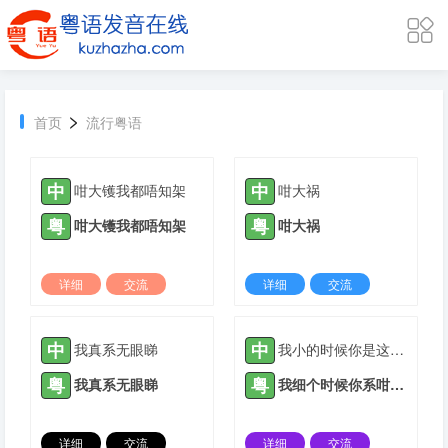
>
首页
流行粤语
中
中
咁大镬我都唔知架
咁大祸
粤
粤
咁大镬我都唔知架
咁大祸
详细
交流
详细
交流
2022-05-11 |
2020 ℃
2022-05-11 |
2507 ℃
中
中
我真系无眼睇
我小的时候你是这样，我大的时候你换是这样
粤
粤
我真系无眼睇
我细个时候你系咁嘅样,我大个你都仲系咁嘅样
详细
交流
详细
交流