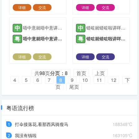
详细
交流
详细
交流
2022-05-11 |
1941 ℃
2022-05-11 |
1951 ℃
中
中
唔中意就唔中意讲咩对唔住
错咗就错咗啦讲咩对唔住啊
粤
粤
唔中意就唔中意讲咩对唔住
错咗就错咗啦讲咩对唔住啊
详细
交流
详细
交流
2022-05-11 |
1950 ℃
2022-05-11 |
1987 ℃
共
98
页
分页：8
首页
上页
4
5
6
7
8
9
10
11
12
下
页
尾页
粤语流行榜
1
打伞接落花,看那西风骑瘦马
188348℃
2
我没有钱啦
163105℃