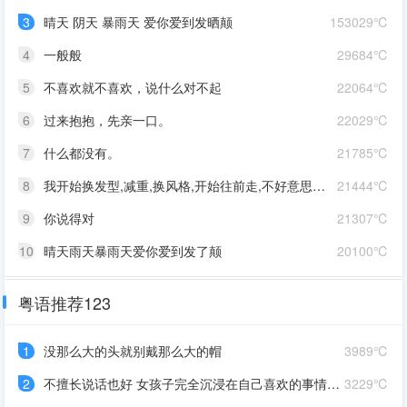
3
晴天 阴天 暴雨天 爱你爱到发晒颠
153029℃
4
一般般
29684℃
5
不喜欢就不喜欢，说什么对不起
22064℃
6
过来抱抱，先亲一口。
22029℃
7
什么都没有。
21785℃
8
我开始换发型,减重,换风格,开始往前走,不好意思啊这一次,我一定要赢
21444℃
9
你说得对
21307℃
10
晴天雨天暴雨天爱你爱到发了颠
20100℃
粤语推荐123
1
没那么大的头就别戴那么大的帽
3989℃
2
不擅长说话也好 女孩子完全沉浸在自己喜欢的事情里 最可爱了 剩下的我会圆场
3229℃