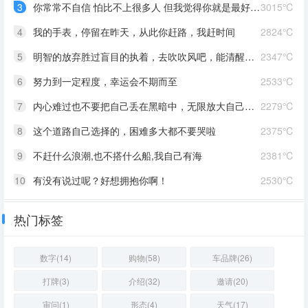
3
你常常不自信 怕比不上很多人 但我觉得你就是最好的 怎么都好 我想告诉你 我对你的爱是兜底 是连你自己都不喜欢自己的时候 还有我来爱你
3015℃
4
我的手表，停留在昨天，从此你赶路，我赶时间
2824℃
5
明智的放弃胜过盲目的执着，去吹吹风吧，能清醒的话感冒也没关系。
2347℃
6
努力到一定程度，幸运会不期而至
2533℃
7
内心难过也不要把自己丢在黑暗中，无限放大自己的情绪。按时睡觉，好好吃饭，洗个热乎的澡，喝甜甜的奶茶。看看长河落日，花朵树木，驱逐丧气再努力奔跑，生活到处是发光的星星。
2279℃
8
这个道路自己选择的，困难多大都不要哭啦
2375℃
9
不赶什么浪潮,也不搭什么船,我自己有海
2381℃
10
有没有说过呢？好想拥抱你啊！
2530℃
热门标签
数字(14)
购物(58)
车品牌(26)
打牌(3)
介绍(32)
邀请(20)
审问(1)
形态(4)
天气(17)