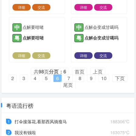
详细
交流
详细
交流
2022-05-23 |
4322 ℃
2022-05-23 |
1936 ℃
中
中
点解要咁啫
点解会变成甘噶吗
粤
粤
点解要咁啫
点解会变成甘噶吗
详细
交流
详细
交流
2022-05-23 |
2214 ℃
2022-05-23 |
1953 ℃
共
98
页
分页：6
首页
上页
2
3
4
5
6
7
8
9
10
下页
尾页
粤语流行榜
1
打伞接落花,看那西风骑瘦马
188306℃
2
我没有钱啦
163075℃