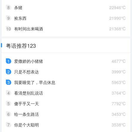
8
杀猪
22946℃
9
捡东西
21990℃
10
有时间出来喝酒
21368℃
粤语推荐123
1
爱撒娇的小猪猪
4677℃
2
只是不想表达
3999℃
3
我要睡觉了，早点休息
5963℃
4
看清楚别乱说话
3764℃
5
傻乎乎又一天
7792℃
6
给一条生路活
3453℃
7
你是个大聪明
3538℃