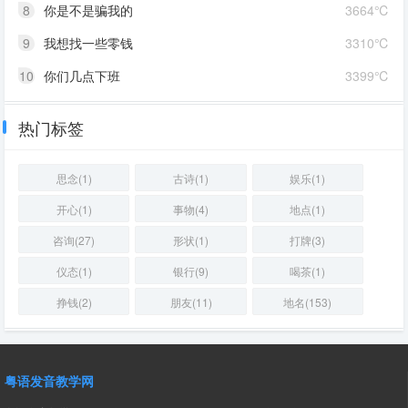
8
你是不是骗我的
3664℃
9
我想找一些零钱
3310℃
10
你们几点下班
3399℃
热门标签
思念(1)
古诗(1)
娱乐(1)
开心(1)
事物(4)
地点(1)
咨询(27)
形状(1)
打牌(3)
仪态(1)
银行(9)
喝茶(1)
挣钱(2)
朋友(11)
地名(153)
粤语发音教学网