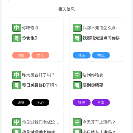
相关信息
中
中
你吃饱点
我都不知道怎么跟你说
粤
粤
你食饱D
我都唔知道点同你讲
详细
交流
详细
交流
2021-08-27 |
1882 ℃
2022-03-20 |
1882 ℃
中
中
昨天感冒好了吗？
唔到你唔要
粤
粤
琴日感冒好D了吗？
唔到你唔要
详细
关心
详细
日常
2021-05-14 |
1883 ℃
2022-02-23 |
1883 ℃
中
中
你见过我们老板没有？
今天开车上班吗？
粤
粤
你见过我哋老细未呀？
今日揸车上班吗？