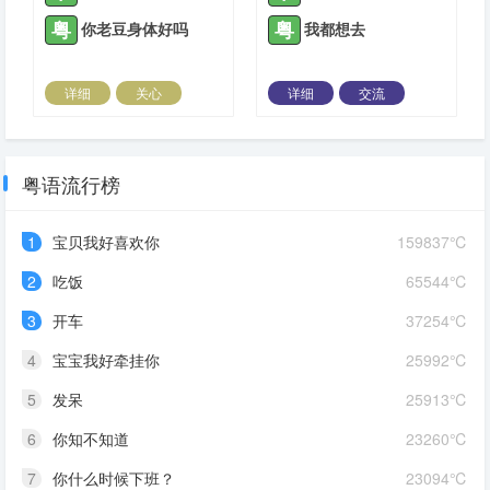
粤
粤
你老豆身体好吗
我都想去
详细
关心
详细
交流
2021-07-08 |
1884 ℃
2021-07-10 |
1884 ℃
粤语流行榜
1
宝贝我好喜欢你
159837℃
2
吃饭
65544℃
3
开车
37254℃
4
宝宝我好牵挂你
25992℃
5
发呆
25913℃
6
你知不知道
23260℃
7
你什么时候下班？
23094℃