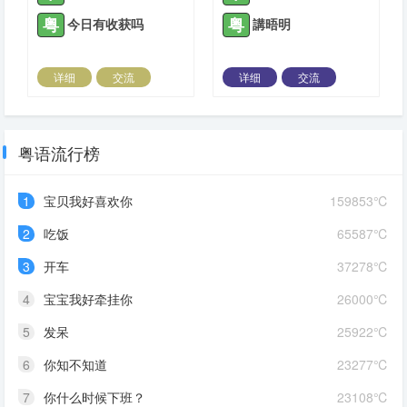
粤
粤
今日有收获吗
講晤明
详细
交流
详细
交流
2022-03-01 |
1885 ℃
2022-03-01 |
1885 ℃
粤语流行榜
1
宝贝我好喜欢你
159853℃
2
吃饭
65587℃
3
开车
37278℃
4
宝宝我好牵挂你
26000℃
5
发呆
25922℃
6
你知不知道
23277℃
7
你什么时候下班？
23108℃