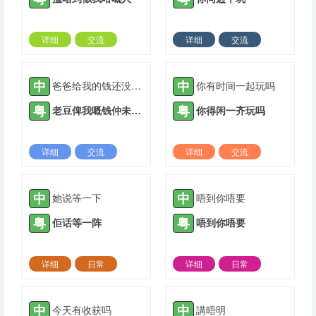
详细
交流
详细
交流
2021-10-12 |
1885 ℃
2021-10-12 |
1885 ℃
中
中
爸爸给我的钱还没有用完。
你有时间一起玩吗
粤
粤
老豆俾我嘅钱仲未用晒。
你得闲一齐玩吗
详细
交流
详细
交流
2021-11-09 |
1885 ℃
2022-01-26 |
1885 ℃
中
中
她说等一下
唔到你唔要
粤
粤
佢话等一阵
唔到你唔要
详细
日常
详细
日常
2022-02-22 |
1885 ℃
2022-02-23 |
1885 ℃
中
中
今天有收获吗
講晤明