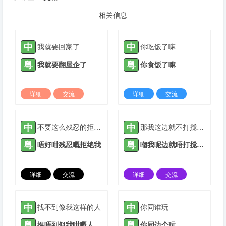
相关信息
中
中
我就要回家了
你吃饭了嘛
粤
粤
我就要翻屋企了
你食饭了嘛
详细
交流
详细
交流
2021-05-10 |
1885 ℃
2021-08-31 |
1885 ℃
中
中
不要这么残忍的拒绝我
那我这边就不打搅你了
粤
粤
唔好咁残忍嘅拒绝我
嗰我呢边就唔打搅你了
详细
交流
详细
交流
2021-09-08 |
1885 ℃
2021-09-27 |
1885 ℃
中
中
找不到像我这样的人
你同谁玩
粤
粤
揾唔到似我咁嘅人
你同边个玩