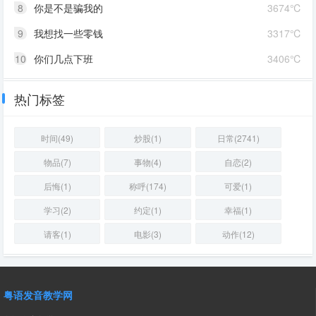
8
你是不是骗我的
3674℃
9
我想找一些零钱
3317℃
10
你们几点下班
3406℃
热门标签
时间(49)
炒股(1)
日常(2741)
物品(7)
事物(4)
自恋(2)
后悔(1)
称呼(174)
可爱(1)
学习(2)
约定(1)
幸福(1)
请客(1)
电影(3)
动作(12)
粤语发音教学网