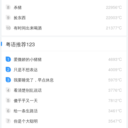
8
杀猪
22956℃
9
捡东西
22003℃
10
有时间出来喝酒
21377℃
粤语推荐123
1
爱撒娇的小猪猪
4693℃
2
只是不想表达
4009℃
3
我要睡觉了，早点休息
5975℃
4
看清楚别乱说话
3776℃
5
傻乎乎又一天
7812℃
6
给一条生路活
3461℃
7
你是个大聪明
3547℃