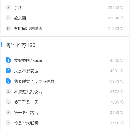
8
杀猪
22952℃
9
捡东西
22000℃
10
有时间出来喝酒
21373℃
粤语推荐123
1
爱撒娇的小猪猪
4685℃
2
只是不想表达
4001℃
3
我要睡觉了，早点休息
5973℃
4
看清楚别乱说话
3772℃
5
傻乎乎又一天
7805℃
6
给一条生路活
3458℃
7
你是个大聪明
3546℃