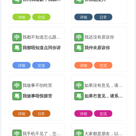
详细
交流
详细
日常
2022-01-07 |
1884 ℃
2022-03-06 |
1884 ℃
中
中
我都不知道怎么跟你说
我还没有原谅你
粤
粤
我都唔知道点同你讲
我仲未原谅你
详细
交流
详细
交流
2022-03-20 |
1884 ℃
2022-03-28 |
1884 ℃
中
中
我做事不怕吃苦
如果没有意见，请在这里签字。
粤
粤
我做事唔惊捱苦
如果冇意见，请系呢度签字。
详细
日常
详细
交流
2022-04-06 |
1884 ℃
2021-05-06 |
1885 ℃
中
中
我手机不见了，怎么办？
大家都是朋友，以后相互关照。