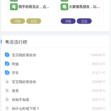
粤
粤
我手机唔见左，点算啊？
大家都系朋友，以后相互关照。
详细
交流
详细
交流
2021-05-06 |
1885 ℃
2021-05-07 |
1885 ℃
粤语流行榜
1
宝贝我好喜欢你
159848℃
2
吃饭
65574℃
3
开车
37271℃
4
宝宝我好牵挂你
25998℃
5
发呆
25916℃
6
你知不知道
23271℃
7
你什么时候下班？
23099℃