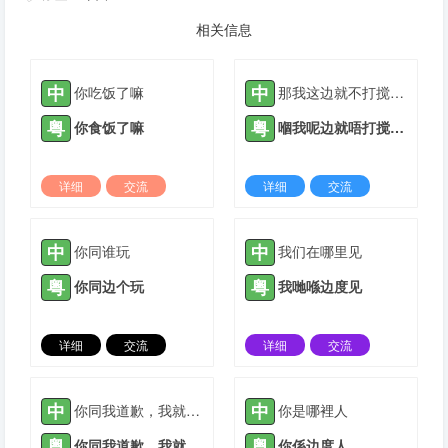
相关信息
中
中
你吃饭了嘛
那我这边就不打搅你了
粤
粤
你食饭了嘛
嗰我呢边就唔打搅你了
详细
交流
详细
交流
2021-08-31 |
1884 ℃
2021-09-27 |
1884 ℃
中
中
你同谁玩
我们在哪里见
粤
粤
你同边个玩
我哋喺边度见
详细
交流
详细
交流
2021-10-12 |
1884 ℃
2021-12-05 |
1884 ℃
中
中
你同我道歉，我就原谅你
你是哪裡人
粤
粤
你同我道歉，我就原谅你
你係边度人