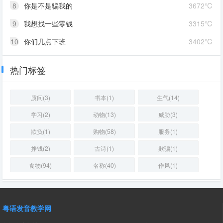
8
你是不是骗我的
3672℃
9
我想找一些零钱
3315℃
10
你们几点下班
3402℃
热门标签
质问(3)
书本(1)
生气(14)
学习(2)
动物(13)
威胁(3)
欺负(1)
购物(58)
服务(1)
挣钱(2)
古诗(1)
欺骗(1)
食物(94)
名称(40)
作风(1)
粤语发音教学网