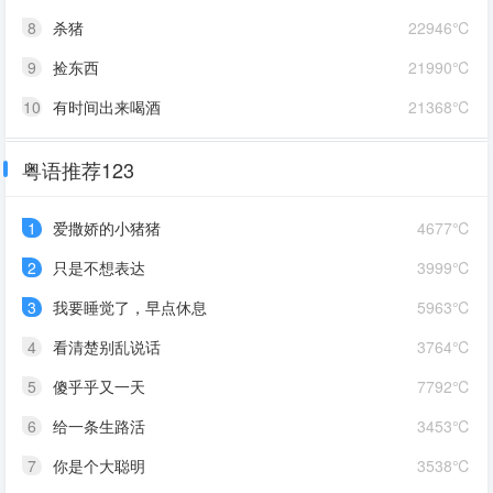
8
杀猪
22946℃
9
捡东西
21990℃
10
有时间出来喝酒
21368℃
粤语推荐123
1
爱撒娇的小猪猪
4677℃
2
只是不想表达
3999℃
3
我要睡觉了，早点休息
5963℃
4
看清楚别乱说话
3764℃
5
傻乎乎又一天
7792℃
6
给一条生路活
3453℃
7
你是个大聪明
3538℃