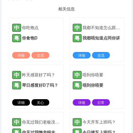
相关信息
中
中
你吃饱点
我都不知道怎么跟你说
粤
粤
你食饱D
我都唔知道点同你讲
详细
交流
详细
交流
2021-08-27 |
1882 ℃
2022-03-20 |
1882 ℃
中
中
昨天感冒好了吗？
唔到你唔要
粤
粤
琴日感冒好D了吗？
唔到你唔要
详细
关心
详细
日常
2021-05-14 |
1883 ℃
2022-02-23 |
1883 ℃
中
中
你见过我们老板没有？
今天开车上班吗？
粤
粤
你见过我哋老细未呀？
今日揸车上班吗？