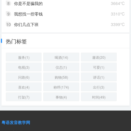
8
你是不是骗我的
3664℃
9
我想找一些零钱
3310℃
10
你们几点下班
3399℃
热门标签
服务(1)
喝酒(14)
邀请(20)
电视(3)
仪态(1)
可爱(1)
问路(6)
购物(58)
讲话(1)
喜欢(4)
称呼(174)
出行(3)
打架(7)
事物(4)
时间(49)
粤语发音教学网