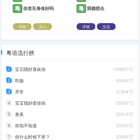
粤
粤
你老豆身体好吗
我都想去
详细
关心
详细
交流
2021-07-08 |
1884 ℃
2021-07-10 |
1884 ℃
粤语流行榜
1
宝贝我好喜欢你
159837℃
2
吃饭
65546℃
3
开车
37254℃
4
宝宝我好牵挂你
25992℃
5
发呆
25913℃
6
你知不知道
23260℃
7
你什么时候下班？
23094℃