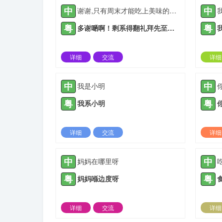
中
中
谢谢,只有周末才能吃上美味的饭菜
粤
粤
多谢嗮啊！剩系得翻礼拜先至可以食到啲咁好味嘅餸菜噶。
详细
交流
详细
2021-05-10 |
1889 ℃
中
中
我是小明
粤
粤
我系小明
详细
交流
详细
2021-05-15 |
1889 ℃
中
中
妈妈在哪里呀
粤
粤
妈妈喺边度呀
详细
交流
详细
2021-06-03 |
1889 ℃