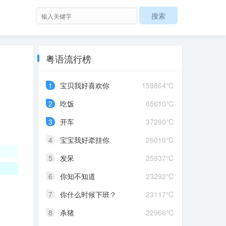
粤语流行榜
1
宝贝我好喜欢你
159864℃
2
吃饭
65610℃
3
开车
37290℃
4
宝宝我好牵挂你
26016℃
5
发呆
25937℃
6
你知不知道
23292℃
7
你什么时候下班？
23117℃
8
杀猪
22966℃