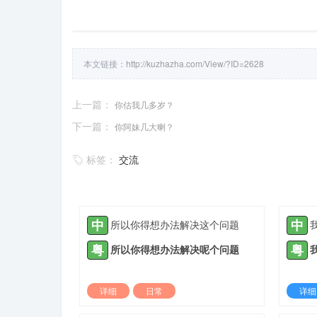
本文链接：
http://kuzhazha.com/View/?ID=2628
上一篇：
你估我几多岁？
下一篇：
你阿妹几大喇？
标签：
交流
中
中
所以你得想办法解决这个问题
粤
粤
所以你得想办法解决呢个问题
详细
日常
详细
2022-03-23 |
1888 ℃