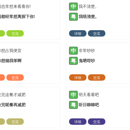
中
我也常想来看看你!
我不清楚。
粤
我都经常想离探下你!
我唔清楚。
交流
详细
交流
2021-05-12 |
1889 ℃
2021-05-13 |
18
中
你想占我便宜
非常吵吵
粤
你想稳我笨啊
鬼哂咁吵
交流
详细
交流
2021-05-18 |
1889 ℃
2021-05-20 |
18
中
吃完这餐才减肥
明天看看吧
粤
食完呢餐再减肥
听日睇睇吧
交流
详细
交流
2021-06-24 |
1889 ℃
2021-07-03 |
18