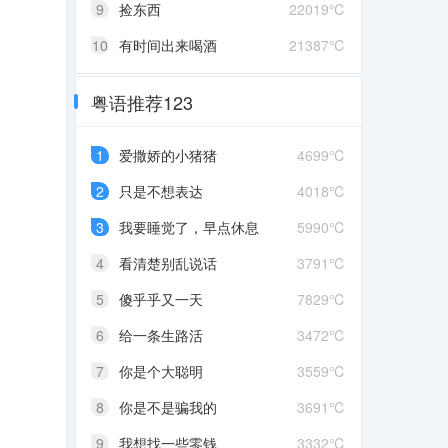
9
捡东西
22019℃
10
有时间出来喝酒
21387℃
粤语推荐123
1
爱撒娇的小猪猪
4699℃
2
只是不想表达
4018℃
3
我要睡觉了，早点休息
5990℃
4
看清楚别乱说话
3791℃
5
傻乎乎又一天
7829℃
6
给一条生路活
3472℃
7
你是个大聪明
3559℃
8
你是不是骗我的
3691℃
9
我想找一些零钱
3332℃