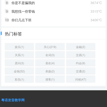
8
你是不是骗我的
3674℃
9
我想找一些零钱
3315℃
10
你们几点下班
3406℃
热门标签
娱乐(1)
关心(219)
金融(2)
关系(1)
名词(3)
交易(1)
质问(3)
喜欢(4)
约会(9)
金钱(52)
表扬(2)
交通(2)
欺负(1)
请客(1)
问候(47)
粤语发音教学网