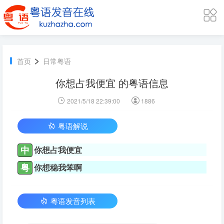
>
首页
日常粤语
你想占我便宜 的粤语信息
2021/5/18 22:39:00
1886
粤语解说
中
你想占我便宜
粤
你想稳我笨啊
粤语发音列表