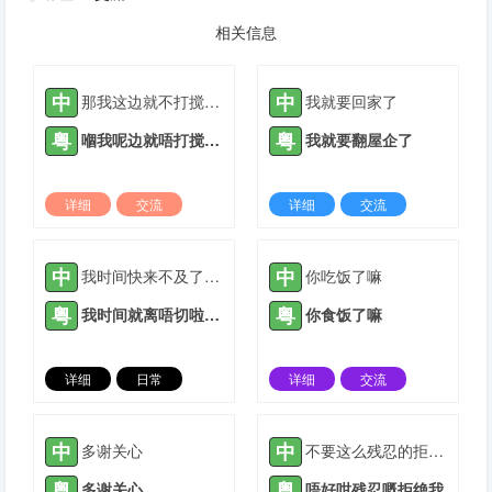
相关信息
中
中
那我这边就不打搅你了
我就要回家了
粤
粤
嗰我呢边就唔打搅你了
我就要翻屋企了
详细
交流
详细
交流
2021-09-27 |
1884 ℃
2021-05-10 |
1885 ℃
中
中
我时间快来不及了，只能出门买大饼油条。
你吃饭了嘛
粤
粤
我时间就离唔切啦，只能够出门买大饼油条。
你食饭了嘛
详细
日常
详细
交流
2021-05-12 |
1885 ℃
2021-08-31 |
1885 ℃
中
中
多谢关心
不要这么残忍的拒绝我
粤
粤
多谢关心
唔好咁残忍嘅拒绝我