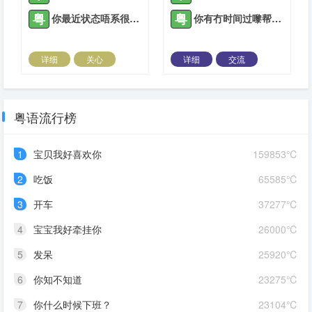
粤
粤
你最近状态唔系很好哦，有乜事吗？
你有冇时间过嚟帮下手？
详细
关心
详细
交流
2022-01-20 |
1885 ℃
2022-01-21 |
1885 ℃
粤语流行榜
1
宝贝我好喜欢你
159853℃
2
吃饭
65585℃
3
开车
37277℃
4
宝宝我好牵挂你
26000℃
5
发呆
25920℃
6
你知不知道
23275℃
7
你什么时候下班？
23104℃