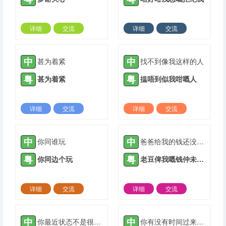
详细
交流
详细
交流
2021-09-08 |
1885 ℃
2021-09-08 |
1885 ℃
中
中
甚为着紧
找不到像我这样的人
粤
粤
甚为着紧
揾唔到似我咁嘅人
详细
交流
详细
交流
2021-09-08 |
1885 ℃
2021-10-12 |
1885 ℃
中
中
你同谁玩
爸爸给我的钱还没有用完。
粤
粤
你同边个玩
老豆俾我嘅钱仲未用晒。
详细
交流
详细
交流
2021-10-12 |
1885 ℃
2021-11-09 |
1885 ℃
中
中
你最近状态不是很好哦，有什么事吗？
你有没有时间过来帮忙一下？