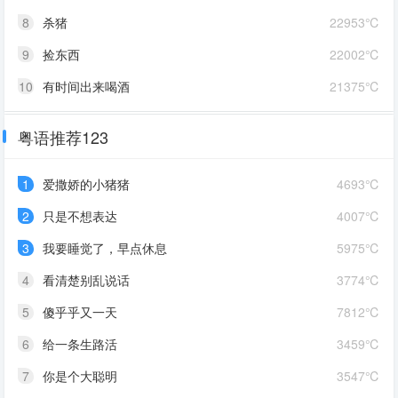
8
杀猪
22953℃
9
捡东西
22002℃
10
有时间出来喝酒
21375℃
粤语推荐123
1
爱撒娇的小猪猪
4693℃
2
只是不想表达
4007℃
3
我要睡觉了，早点休息
5975℃
4
看清楚别乱说话
3774℃
5
傻乎乎又一天
7812℃
6
给一条生路活
3459℃
7
你是个大聪明
3547℃