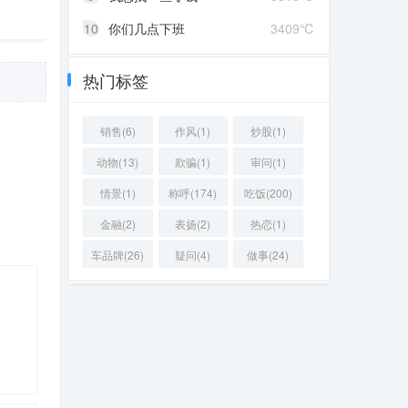
10
你们几点下班
3409℃
热门标签
销售(6)
作风(1)
炒股(1)
动物(13)
欺骗(1)
审问(1)
情景(1)
称呼(174)
吃饭(200)
金融(2)
表扬(2)
热恋(1)
车品牌(26)
疑问(4)
做事(24)
85 ℃