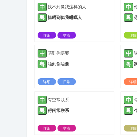
中
中
找不到像我这样的人
粤
粤
揾唔到似我咁嘅人
详细
交流
详细
2021-10-12 |
1885 ℃
中
中
唔到你唔要
粤
粤
唔到你唔要
详细
日常
详细
2022-02-23 |
1885 ℃
中
中
有空常联系
粤
粤
得闲常联系
详细
交流
详细
2022-03-09 |
1885 ℃