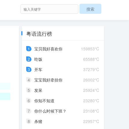
粤语流行榜
1
宝贝我好喜欢你
159853℃
2
吃饭
65588℃
3
开车
37279℃
4
宝宝我好牵挂你
26002℃
5
发呆
25924℃
6
你知不知道
23280℃
7
你什么时候下班？
23108℃
8
杀猪
22957℃