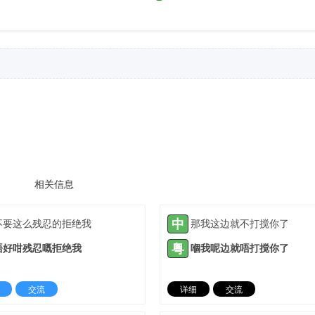
相关信息
中
不要这么残忍的拒绝我
那我这边就不打搅你了
粤
唔好咁残忍嘅拒绝我
嗰我呢边就唔打搅你了
交流
详细
交流
2021-09-08 |
1885 ℃
2021-09-27 |
18