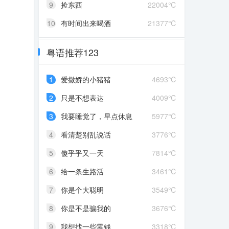
9
捡东西
22004℃
10
有时间出来喝酒
21377℃
粤语推荐123
1
爱撒娇的小猪猪
4693℃
2
只是不想表达
4009℃
3
我要睡觉了，早点休息
5977℃
4
看清楚别乱说话
3776℃
5
傻乎乎又一天
7814℃
6
给一条生路活
3461℃
7
你是个大聪明
3549℃
8
你是不是骗我的
3676℃
9
我想找一些零钱
3318℃