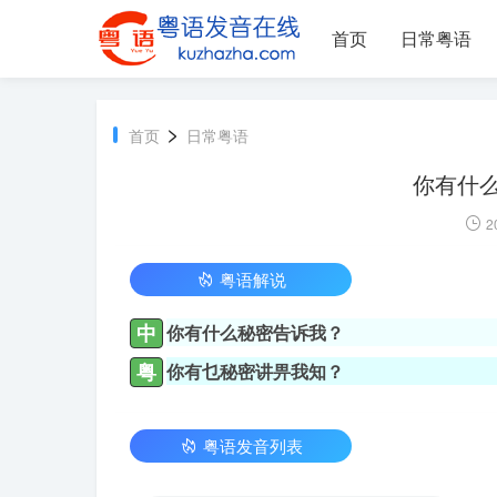
首页
日常粤语
>
首页
日常粤语
你有什么
2
粤语解说
中
你有什么秘密告诉我？
粤
你有乜秘密讲畀我知？
粤语发音列表