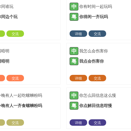
中
你同谁玩
你有时间一起玩吗
粤
你同边个玩
你得闲一齐玩吗
交流
详细
交流
2021-10-12 |
1885 ℃
2022-01-26 |
18
中
講晤明
我怎么会伤害你
粤
講晤明
我点会伤害你
交流
详细
交流
2022-03-01 |
1885 ℃
2022-03-09 |
18
中
今晚有人一起吃螺蛳粉吗
你怎么回信息这么慢
粤
今晚有人一齐食螺蛳粉吗
你点解回信息咁慢
交流
详细
交流
2022-03-20 |
1885 ℃
2022-03-28 |
18