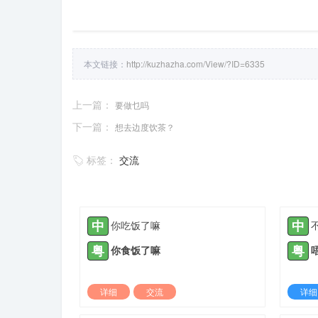
本文链接：
http://kuzhazha.com/View/?ID=6335
上一篇：
要做乜吗
下一篇：
想去边度饮茶？
标签：
交流
中
中
你吃饭了嘛
粤
粤
你食饭了嘛
详细
交流
详细
2021-08-31 |
1885 ℃