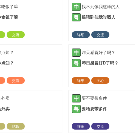
中
你吃饭了嘛
找不到像我这样的人
粤
你食饭了嘛
揾唔到似我咁嘅人
交流
详细
交流
2021-08-31 |
1882 ℃
2021-10-12 |
18
中
你点知？
昨天感冒好了吗？
粤
你点知？
琴日感冒好D了吗？
交流
详细
关心
2022-04-26 |
1882 ℃
2021-05-14 |
18
中
吃外卖
要不要带多件
粤
食外卖
要唔要带多件
吃饭
详细
交流
2021-06-26 |
1883 ℃
2021-07-02 |
18