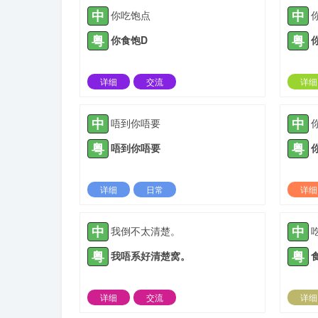
中
中
你吃饱点
粤
粤
你食饱D
详细
交流
详细
2021-08-27 |
1882 ℃
中
中
唔到你唔要
粤
粤
唔到你唔要
详细
日常
详细
2022-02-23 |
1882 ℃
中
中
我倒不太清楚。
粤
粤
我唔系好清楚窝。
详细
交流
详细
2021-06-15 |
1883 ℃