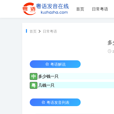
首页
日常粤语
>
首页
日常粤语
多
2
粤语解说
中
多少钱一只
粤
几钱一只
粤语发音列表