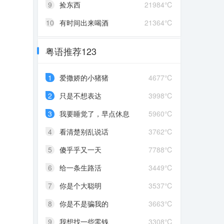
9
捡东西
21984℃
10
有时间出来喝酒
21364℃
粤语推荐123
1
爱撒娇的小猪猪
4677℃
2
只是不想表达
3998℃
3
我要睡觉了，早点休息
5960℃
4
看清楚别乱说话
3762℃
5
傻乎乎又一天
7788℃
6
给一条生路活
3449℃
7
你是个大聪明
3537℃
8
你是不是骗我的
3663℃
9
我想找一些零钱
3308℃