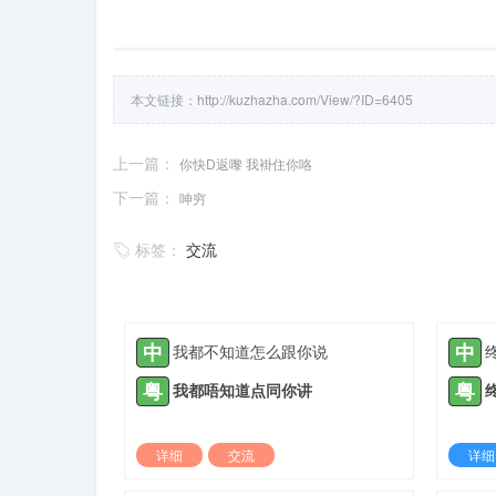
本文链接：
http://kuzhazha.com/View/?ID=6405
上一篇：
你快D返嚟 我褂住你咯
下一篇：
呻穷
标签：
交流
中
中
我都不知道怎么跟你说
粤
粤
我都唔知道点同你讲
详细
交流
详细
2022-03-20 |
1881 ℃