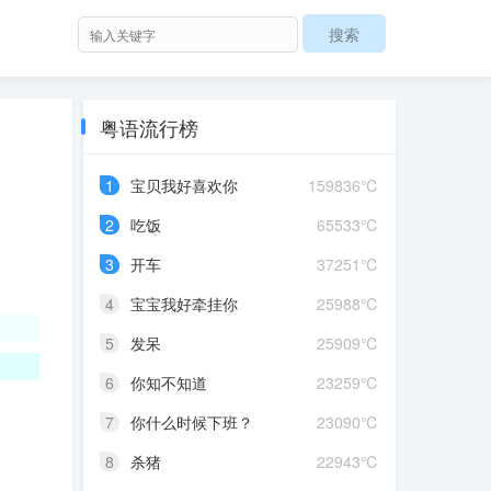
粤语流行榜
1
宝贝我好喜欢你
159836℃
2
吃饭
65533℃
3
开车
37251℃
4
宝宝我好牵挂你
25988℃
5
发呆
25909℃
6
你知不知道
23259℃
7
你什么时候下班？
23090℃
8
杀猪
22943℃