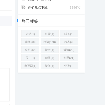
10
你们几点下班
3396℃
热门标签
讲话(1)
可爱(1)
喝茶(1)
购物(58)
祝福(178)
状态(3)
介绍(32)
诗意(1)
邀请(20)
关门(1)
威胁(3)
安慰(21)
电视剧(1)
疑问(4)
怀孕(1)
82 ℃