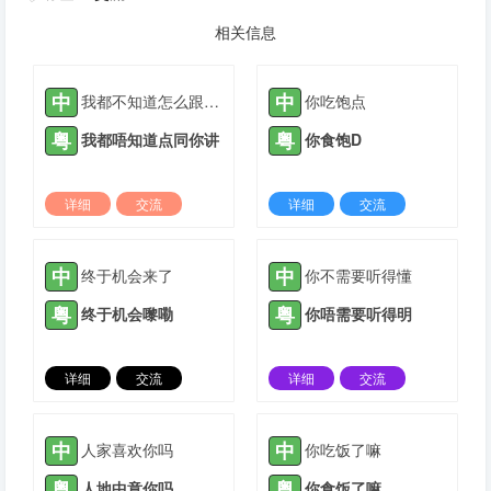
相关信息
中
中
我都不知道怎么跟你说
你吃饱点
粤
粤
我都唔知道点同你讲
你食饱D
详细
交流
详细
交流
2022-03-20 |
1880 ℃
2021-08-27 |
1881 ℃
中
中
终于机会来了
你不需要听得懂
粤
粤
终于机会嚟嘞
你唔需要听得明
详细
交流
详细
交流
2021-06-20 |
1882 ℃
2021-07-26 |
1882 ℃
中
中
人家喜欢你吗
你吃饭了嘛
粤
粤
人地中意你吗
你食饭了嘛