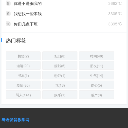
8
你是不是骗我的
3662℃
9
我想找一些零钱
3305℃
10
你们几点下班
3395℃
热门标签
搞笑(2)
粗口(8)
时间(49)
邀请(20)
赚钱(6)
朋友(11)
书本(1)
恐吓(1)
生气(14)
爱情(86)
花(13)
伤心(5)
骂人(141)
娱乐(1)
破产(3)
粤语发音教学网