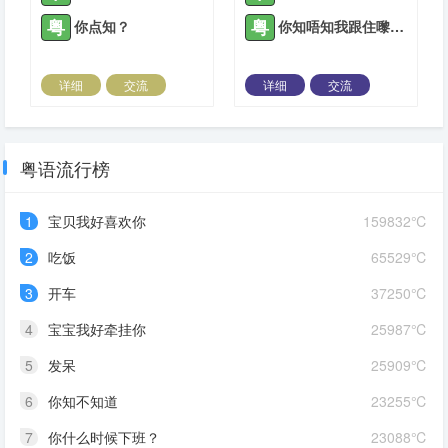
粤
粤
你点知？
你知唔知我跟住嚟点做？
详细
交流
详细
交流
2022-04-26 |
1882 ℃
2021-05-10 |
1883 ℃
粤语流行榜
1
宝贝我好喜欢你
159832℃
2
吃饭
65529℃
3
开车
37250℃
4
宝宝我好牵挂你
25987℃
5
发呆
25909℃
6
你知不知道
23255℃
7
你什么时候下班？
23088℃