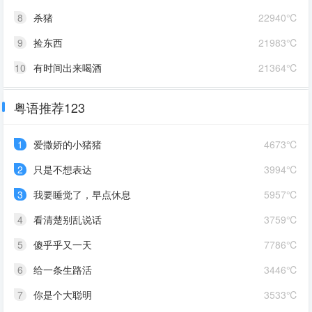
8
杀猪
22940℃
9
捡东西
21983℃
10
有时间出来喝酒
21364℃
粤语推荐123
1
爱撒娇的小猪猪
4673℃
2
只是不想表达
3994℃
3
我要睡觉了，早点休息
5957℃
4
看清楚别乱说话
3759℃
5
傻乎乎又一天
7786℃
6
给一条生路活
3446℃
7
你是个大聪明
3533℃