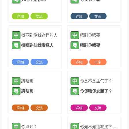
详细
交流
详细
交流
2021-08-10 |
1882 ℃
2021-08-31 |
1882 ℃
中
中
找不到像我这样的人
唔到你唔要
粤
粤
揾唔到似我咁嘅人
唔到你唔要
详细
交流
详细
日常
2021-10-12 |
1882 ℃
2022-02-23 |
1882 ℃
中
中
講晤明
你是不是生气了？
粤
粤
講晤明
你係唔係发嬲了？
详细
交流
详细
交流
2022-03-01 |
1882 ℃
2022-03-20 |
1882 ℃
中
中
你点知？
你知不知道我接下来怎么做？