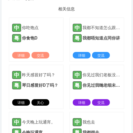
相关信息
中
中
你吃饱点
我都不知道怎么跟你说
粤
粤
你食饱D
我都唔知道点同你讲
详细
交流
详细
交流
2021-08-27 |
1882 ℃
2022-03-20 |
1882 ℃
中
中
昨天感冒好了吗？
你见过我们老板没有？
粤
粤
琴日感冒好D了吗？
你见过我哋老细未呀？
详细
关心
详细
交流
2021-05-14 |
1883 ℃
2021-05-06 |
1884 ℃
中
中
今天晚上玩通宵。
我也去
粤
粤
今晚玩通宵。
我都想去