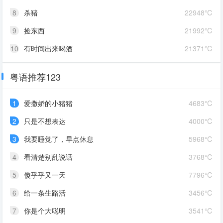
8
杀猪
22948℃
9
捡东西
21992℃
10
有时间出来喝酒
21371℃
粤语推荐123
1
爱撒娇的小猪猪
4683℃
2
只是不想表达
4000℃
3
我要睡觉了，早点休息
5968℃
4
看清楚别乱说话
3768℃
5
傻乎乎又一天
7796℃
6
给一条生路活
3456℃
7
你是个大聪明
3541℃