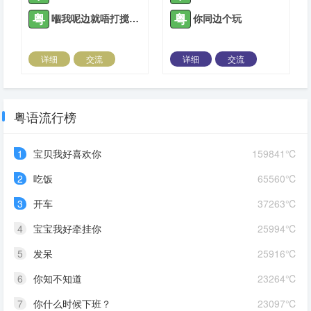
粤
粤
嗰我呢边就唔打搅你了
你同边个玩
详细
交流
详细
交流
2021-09-27 |
1884 ℃
2021-10-12 |
1884 ℃
粤语流行榜
1
宝贝我好喜欢你
159841℃
2
吃饭
65560℃
3
开车
37263℃
4
宝宝我好牵挂你
25994℃
5
发呆
25916℃
6
你知不知道
23264℃
7
你什么时候下班？
23097℃