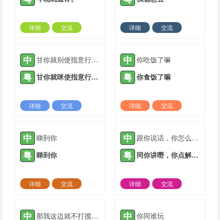
详细
交流
详细
交流
2021-05-30 |
1884 ℃
2021-07-10 |
1884 ℃
中
中
甘你就别使指意行反出去
你吃饭了嘛
粤
粤
甘你就咪使指意行翻出去
你食饭了嘛
详细
交流
详细
交流
2021-08-31 |
1884 ℃
2021-08-31 |
1884 ℃
中
中
睇到你
跟你说话，你怎么不回
粤
粤
睇到你
同你讲嘢，你点解唔回
详细
交流
详细
交流
2021-09-08 |
1884 ℃
2021-09-13 |
1884 ℃
中
中
那我这边就不打搅你了
你同谁玩