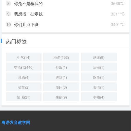
8
你是不是骗我的
3669℃
9
我想找一些零钱
3311℃
10
你们几点下班
3401℃
热门标签
生气(14)
地名(153)
感谢(9)
交流(12440)
炒股(1)
后悔(1)
形态(4)
讲话(1)
欺负(1)
搞笑(2)
质问(3)
表情(1)
情话(21)
生病(9)
事物(4)
粤语发音教学网